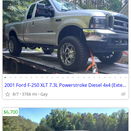
•
•
•
•
•
•
•
•
•
•
•
•
•
•
•
•
•
•
•
•
•
•
•
•
2001 Ford F-250 XLT 7.3L Powerstroke Diesel 4x4 (Extended/"Supercab")
8/7
376k mi
Gay
$6,700