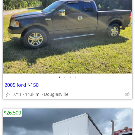
•
•
•
•
2005 ford f-150
7/11
143k mi
Douglasville
$26,500