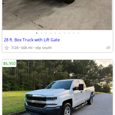
•
•
•
•
•
•
•
•
•
•
28 ft. Box Truck with Lift Gate
7/28
60k mi
otp south
$6,950