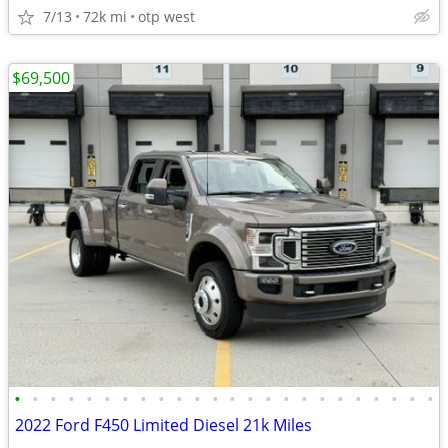
7/13
72k mi
otp west
$69,500
•
•
•
•
•
•
•
•
•
•
•
•
•
•
•
•
•
•
•
•
•
•
•
•
2022 Ford F450 Limited Diesel 21k Miles