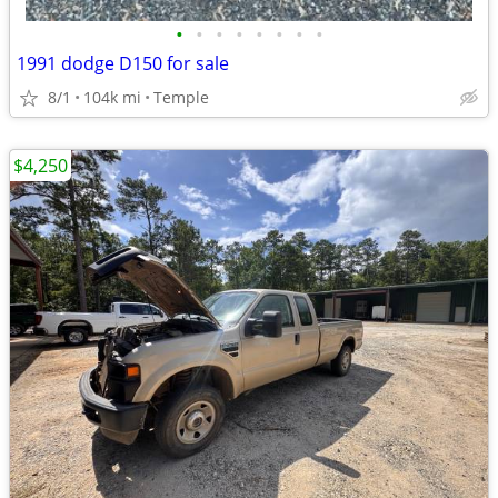
•
•
•
•
•
•
•
•
1991 dodge D150 for sale
8/1
104k mi
Temple
$4,250