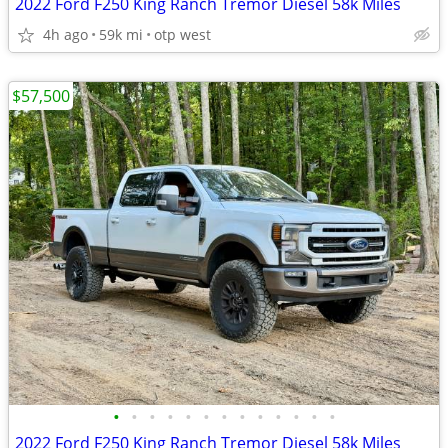
2022 Ford F250 King Ranch Tremor Diesel 58k Miles
4h ago
59k mi
otp west
$57,500
•
•
•
•
•
•
•
•
•
•
•
•
•
2022 Ford F250 King Ranch Tremor Diesel 58k Miles