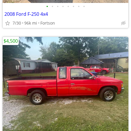
•
•
•
•
•
•
•
•
2008 Ford F-250 4x4
7/30
96k mi
Fortson
$4,500