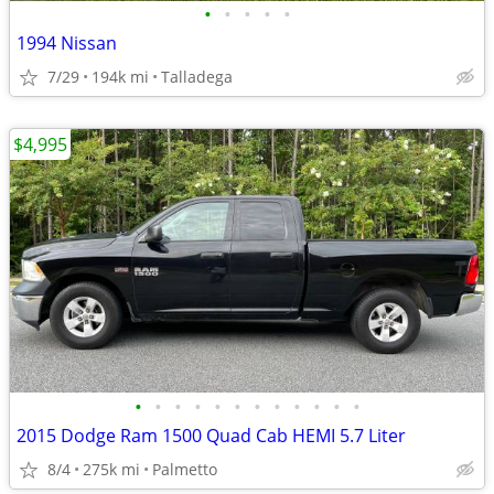
•
•
•
•
•
1994 Nissan
7/29
194k mi
Talladega
$4,995
•
•
•
•
•
•
•
•
•
•
•
•
2015 Dodge Ram 1500 Quad Cab HEMI 5.7 Liter
8/4
275k mi
Palmetto