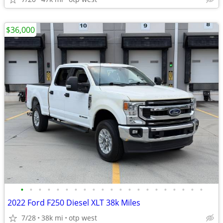
$36,000
•
•
•
•
•
•
•
•
•
•
•
•
•
•
•
•
•
•
•
•
•
2022 Ford F250 Diesel XLT 38k Miles
7/28
38k mi
otp west