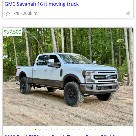
GMC Savanah 16 ft moving truck
7/8
200k mi
$57,500
•
•
•
•
•
•
•
•
•
•
•
•
•