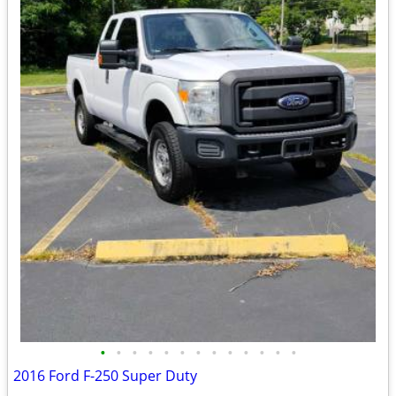
•
•
•
•
•
•
•
•
•
•
•
•
•
2016 Ford F-250 Super Duty