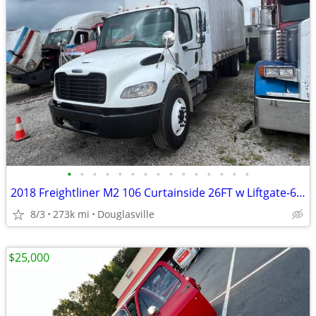
•
•
•
•
•
•
•
•
•
•
•
•
•
•
•
2018 Freightliner M2 106 Curtainside 26FT w Liftgate-6.7ISB-Allison Trans-OnGuar
8/3
273k mi
Douglasville
$25,000