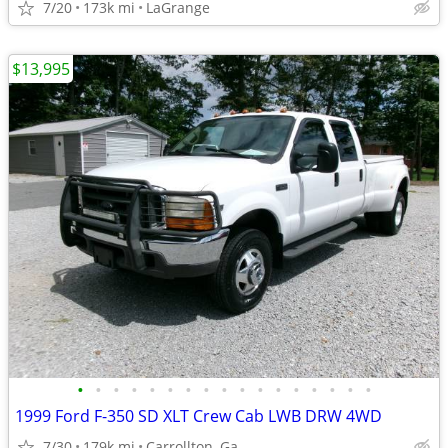
7/20
173k mi
LaGrange
$13,995
•
•
•
•
•
•
•
•
•
•
•
•
•
•
•
•
•
1999 Ford F-350 SD XLT Crew Cab LWB DRW 4WD
7/30
179k mi
Carrollton, Ga.