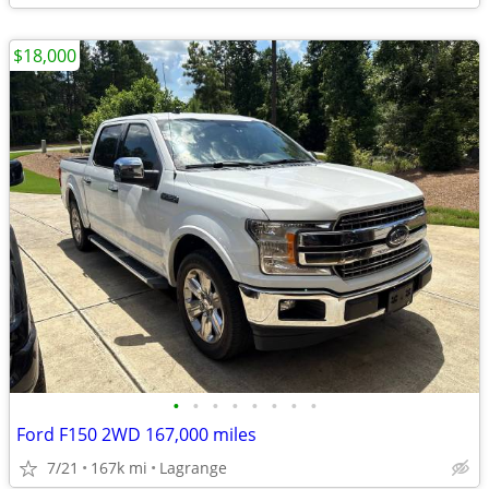
$18,000
•
•
•
•
•
•
•
•
Ford F150 2WD 167,000 miles
7/21
167k mi
Lagrange