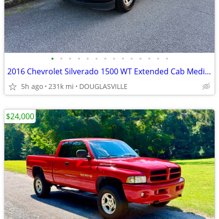
•
•
•
•
•
•
•
•
•
•
•
•
•
•
2016 Chevrolet Silverado 1500 WT Extended Cab Medium Bed 1WT
5h ago
231k mi
DOUGLASVILLE
$24,000