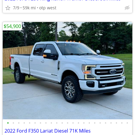
7/9
59k mi
otp west
$54,900
•
•
•
•
•
•
•
•
•
•
•
•
•
•
•
•
•
•
•
•
•
•
•
2022 Ford F350 Lariat Diesel 71K Miles