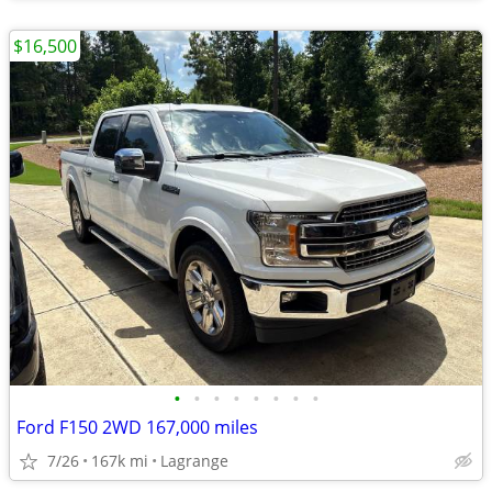
$16,500
•
•
•
•
•
•
•
•
Ford F150 2WD 167,000 miles
7/26
167k mi
Lagrange