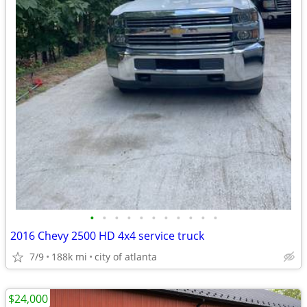
•
•
•
•
•
•
•
•
•
•
•
2016 Chevy 2500 HD 4x4 service truck
7/9
188k mi
city of atlanta
$24,000