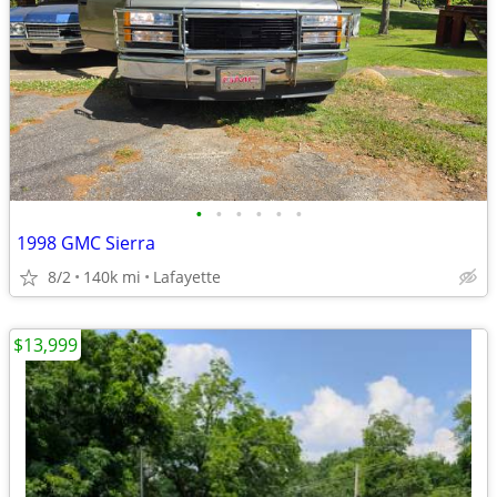
•
•
•
•
•
•
1998 GMC Sierra
8/2
140k mi
Lafayette
$13,999