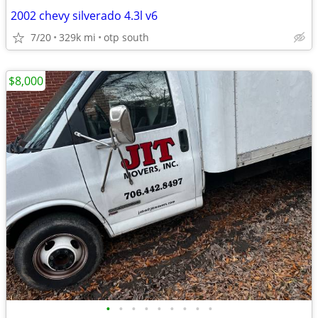
2002 chevy silverado 4.3l v6
7/20
329k mi
otp south
$8,000
•
•
•
•
•
•
•
•
•