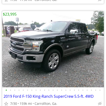
$23,995
•
•
•
•
•
•
•
•
•
•
•
•
•
•
•
•
•
•
•
•
•
•
•
2019 Ford F-150 King-Ranch SuperCrew 5.5-ft. 4WD
7/30
159k mi
Carrollton, Ga.