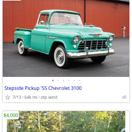
•
•
•
•
•
•
Stepside Pickup '55 Chevrolet 3100
7/13
64k mi
otp west
$4,000