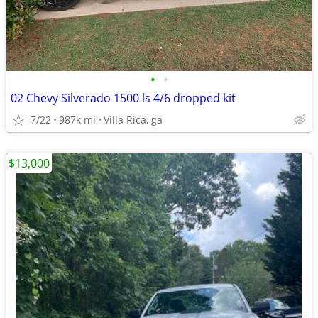
•
•
02 Chevy Silverado 1500 ls 4/6 dropped kit
7/22
987k mi
Villa Rica, ga
$13,000