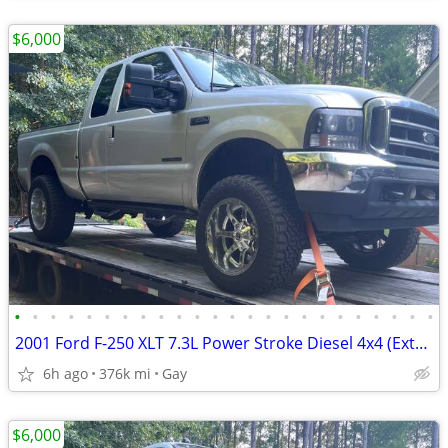
$6,000
•
•
•
•
•
•
•
•
•
•
•
•
•
•
•
•
•
•
•
•
•
•
•
•
2001 Ford F-250 XLT 7.3L Power Stroke Diesel 4x4 (Extended/“Supercab”)
6h ago
376k mi
Gay
$6,000