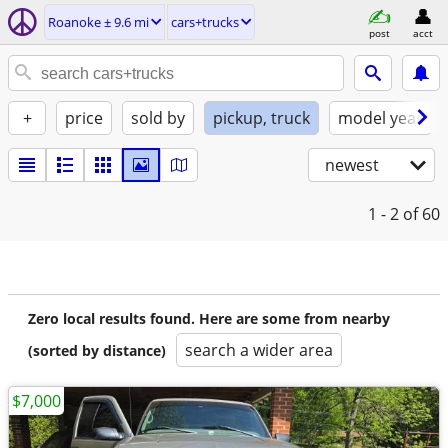
Roanoke ± 9.6 mi
cars+trucks
post
acct
+
price
sold by
pickup, truck
model year
newest
1 - 2
of 60
Zero local results found. Here are some from nearby
search a wider area
(sorted by distance)
$7,000