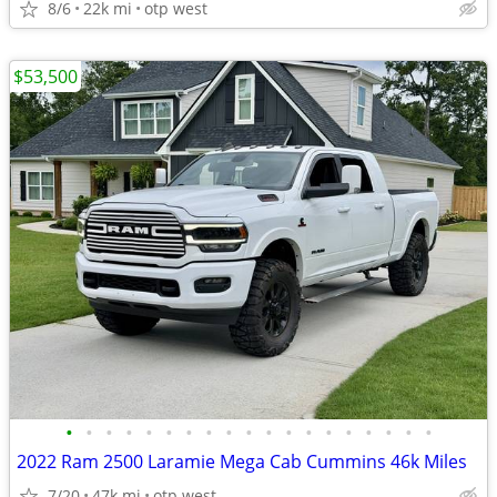
8/6
22k mi
otp west
$53,500
•
•
•
•
•
•
•
•
•
•
•
•
•
•
•
•
•
•
•
2022 Ram 2500 Laramie Mega Cab Cummins 46k Miles
7/20
47k mi
otp west