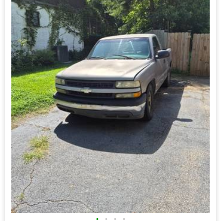
•
•
•
•