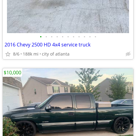
•
•
•
•
•
•
•
•
•
•
•
2016 Chevy 2500 HD 4x4 service truck
8/6
188k mi
city of atlanta
$10,000