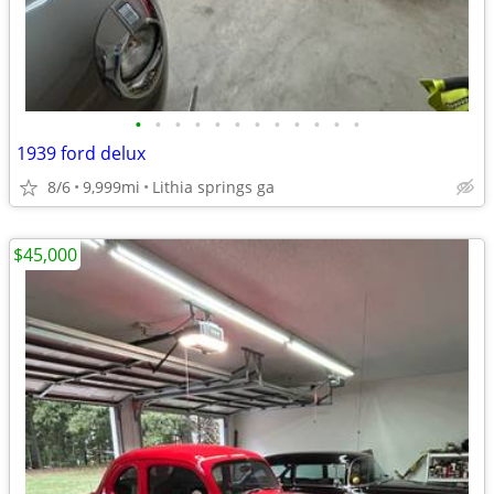
•
•
•
•
•
•
•
•
•
•
•
•
1939 ford delux
8/6
9,999mi
Lithia springs ga
$45,000