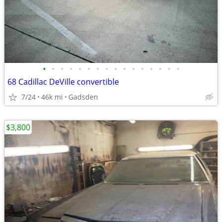
•
•
•
•
•
•
•
•
•
•
•
•
•
•
•
•
68 Cadillac DeVille convertible
7/24
46k mi
Gadsden
$3,800