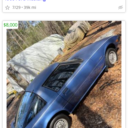
7/29
39k mi
$8,000