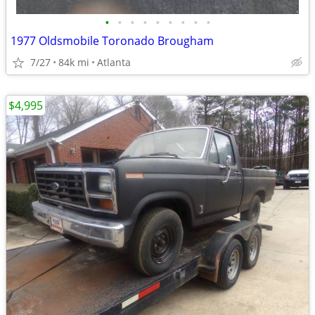
•
•
•
•
•
•
•
•
•
1977 Oldsmobile Toronado Brougham
7/27
84k mi
Atlanta
$4,995