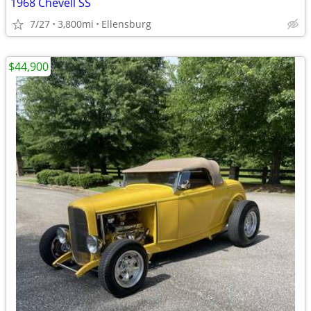
1968 Chevell SS
7/27
3,800mi
Ellensburg
$44,900