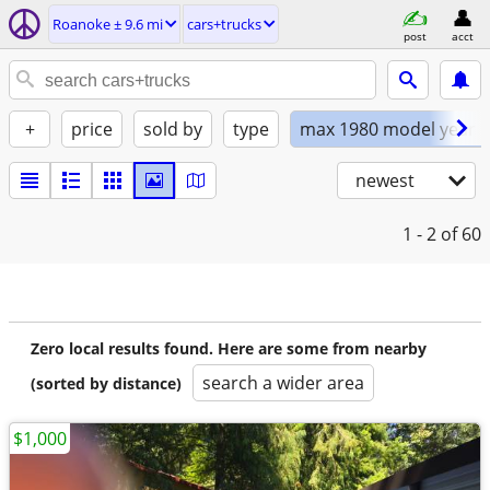
Roanoke ± 9.6 mi
cars+trucks
post
acct
+
price
sold by
type
max 1980 model year
newest
1 - 2
of 60
Zero local results found. Here are some from nearby
search a wider area
(sorted by distance)
$1,000