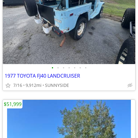
•
•
•
•
•
•
•
1977 TOYOTA FJ40 LANDCRUISER
7/16
9,912mi
SUNNYSIDE
$51,999