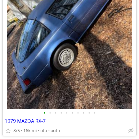
•
•
•
•
•
•
•
•
•
•
1979 MAZDA RX-7
8/5
16k mi
otp south