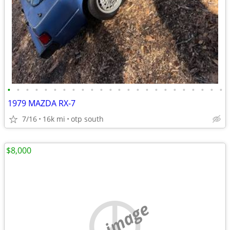
•
•
•
•
•
•
•
•
•
•
•
•
•
•
•
•
•
•
•
•
•
•
•
•
1979 MAZDA RX-7
7/16
16k mi
otp south
$8,000
no image