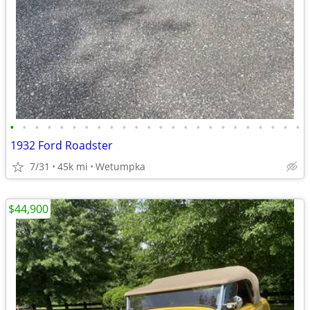
•
•
•
•
•
•
•
•
•
•
•
•
•
•
•
•
•
•
•
•
•
•
•
•
1932 Ford Roadster
7/31
45k mi
Wetumpka
$44,900