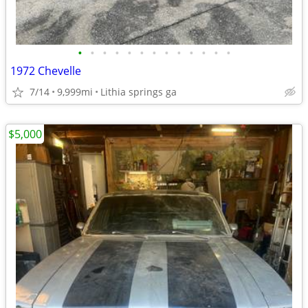
•
•
•
•
•
•
•
•
•
•
•
•
•
1972 Chevelle
7/14
9,999mi
Lithia springs ga
$5,000