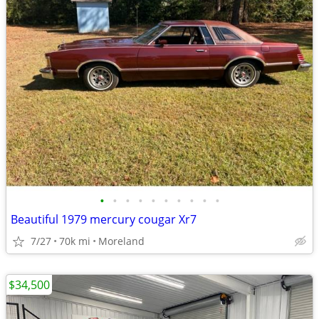
•
•
•
•
•
•
•
•
•
•
Beautiful 1979 mercury cougar Xr7
7/27
70k mi
Moreland
$34,500