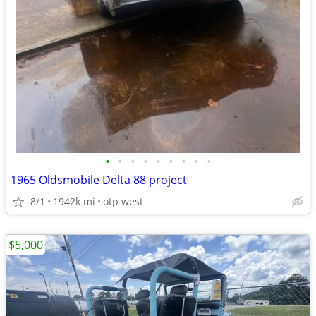
•
•
•
•
•
•
•
•
•
1965 Oldsmobile Delta 88 project
8/1
1942k mi
otp west
$5,000