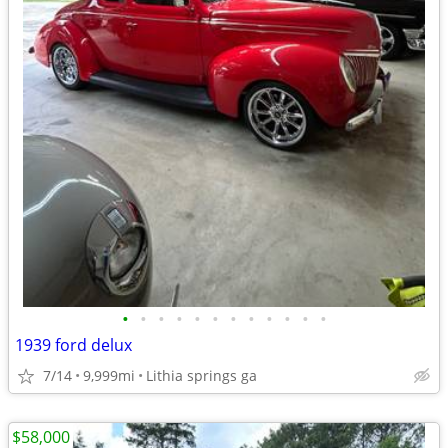
•
•
•
•
•
•
•
•
•
•
•
•
1939 ford delux
7/14
9,999mi
Lithia springs ga
$58,000