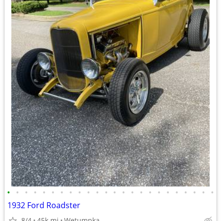
•
•
•
•
•
•
•
•
•
•
•
•
•
•
•
•
•
•
•
•
•
•
•
•
1932 Ford Roadster
8/4
45k mi
Wetumpka