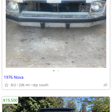
•
•
1976 Nova
8/2
20k mi
otp south
$19,500