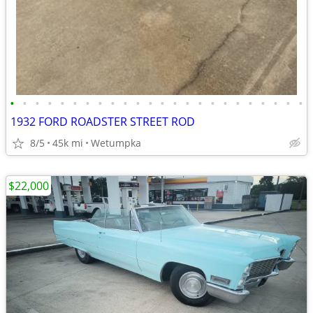
•
•
•
•
•
•
•
•
•
•
•
•
•
•
•
•
•
•
•
•
•
•
•
•
1932 FORD ROADSTER STREET ROD
8/5
45k mi
Wetumpka
$22,000