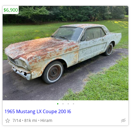
$6,900
•
•
•
•
1965 Mustang LX Coupe 200 I6
7/14
81k mi
Hiram