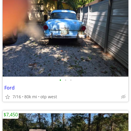
•
•
•
Ford
7/16
80k mi
otp west
$7,450