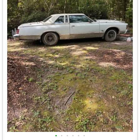
•
•
•
•
•
•