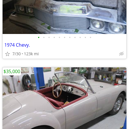
•
•
•
•
•
•
•
•
•
•
•
1974 Chevy.
7/30
123k mi
$35,000