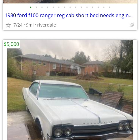
•
•
•
•
•
•
•
•
•
•
•
•
•
•
•
1980 ford f100 ranger reg cab short bed needs engine&trans 50&restored
7/24
9mi
riverdale
$5,000