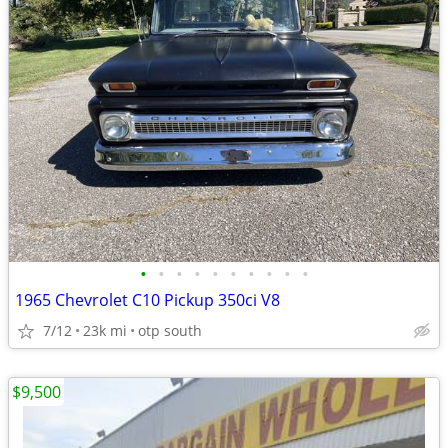
•
•
•
•
•
•
•
•
•
•
1965 Chevrolet C10 Pickup 350ci V8
7/12
23k mi
otp south
$9,500