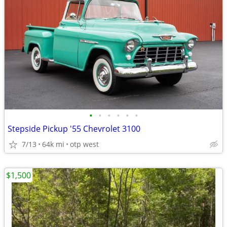
•
•
•
•
•
•
Stepside Pickup '55 Chevrolet 3100
7/13
64k mi
otp west
$1,500