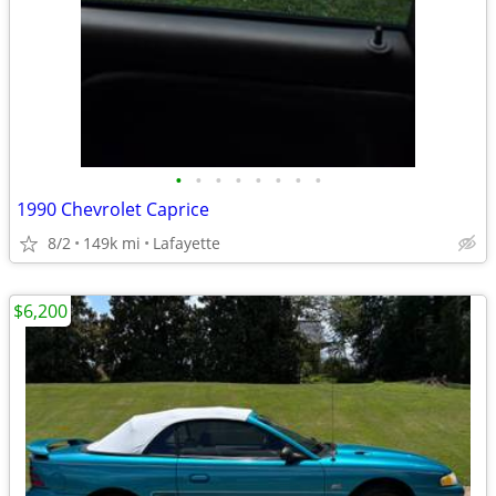
•
•
•
•
•
•
•
•
1990 Chevrolet Caprice
8/2
149k mi
Lafayette
$6,200