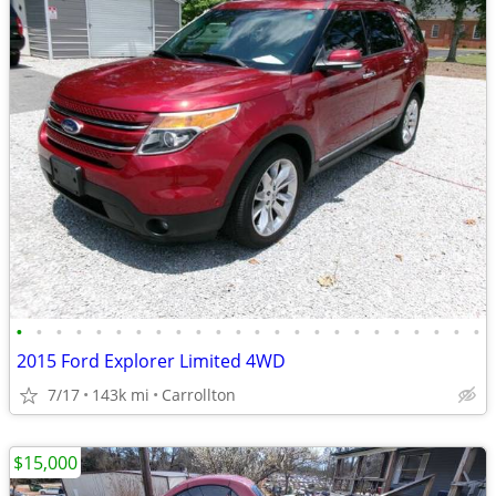
•
•
•
•
•
•
•
•
•
•
•
•
•
•
•
•
•
•
•
•
•
•
•
•
2015 Ford Explorer Limited 4WD
7/17
143k mi
Carrollton
$15,000