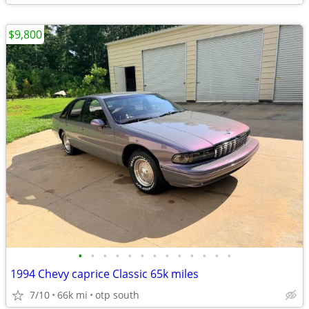
$9,800
•
•
•
•
•
•
•
•
•
•
•
•
•
1994 Chevy caprice Classic 65k miles
7/10
66k mi
otp south