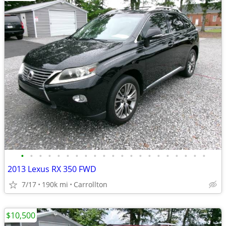
•
•
•
•
•
•
•
•
•
•
•
•
•
•
•
•
•
•
•
•
•
2013 Lexus RX 350 FWD
7/17
190k mi
Carrollton
$10,500