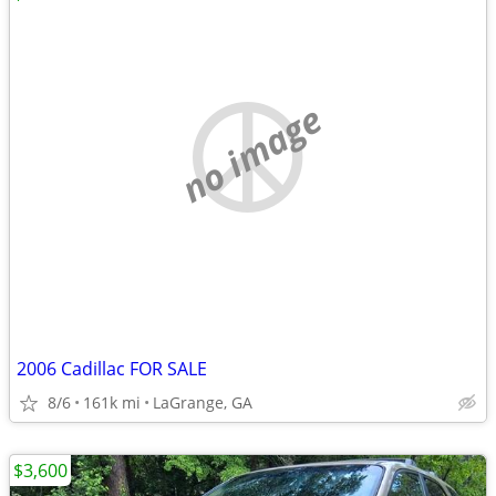
no image
2006 Cadillac FOR SALE
8/6
161k mi
LaGrange, GA
$3,600