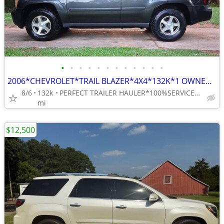
•
•
•
•
•
•
•
•
•
•
•
•
2006*CHEVROLET*TRAIL BLAZER*4X4*132K*1 OWNER*PRICED TO SELL!ONLY $3400
8/6
132k
PERFECT TRAILER HAULER*100%SERVICED*JUST N.of 85/185connect
mi
$12,500