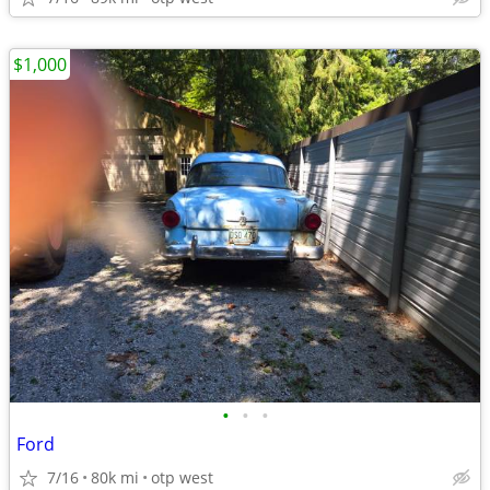
$1,000
•
•
•
Ford
7/16
80k mi
otp west