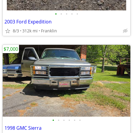
•
•
•
•
•
2003 Ford Expedition
8/3
312k mi
Franklin
$7,000
•
•
•
•
•
•
1998 GMC Sierra