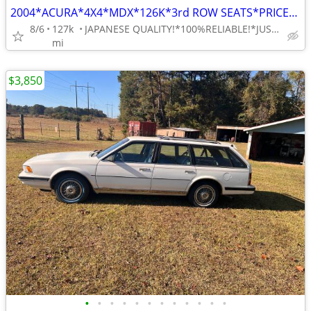
2004*ACURA*4X4*MDX*126K*3rd ROW SEATS*PRICED TO SELL FAST!!!ONLY $3800
8/6
127k
JAPANESE QUALITY!*100%RELIABLE!*JUST S. OF CARROLLTON
mi
$3,850
•
•
•
•
•
•
•
•
•
•
•
•