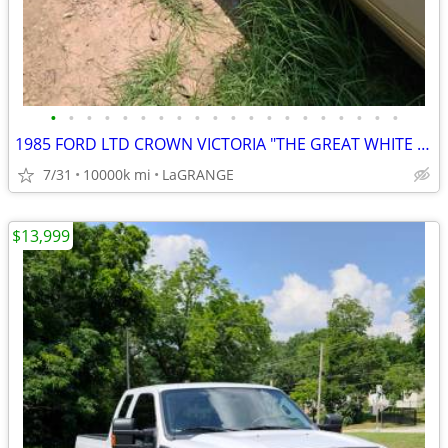
•
•
•
•
•
•
•
•
•
•
•
•
•
•
•
•
•
•
•
•
1985 FORD LTD CROWN VICTORIA "THE GREAT WHITE HYPE"
7/31
10000k mi
LaGRANGE
$13,999