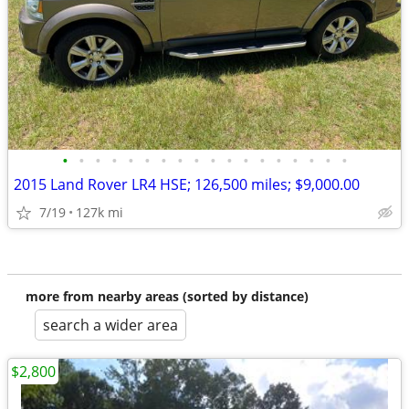
•
•
•
•
•
•
•
•
•
•
•
•
•
•
•
•
•
•
2015 Land Rover LR4 HSE; 126,500 miles; $9,000.00
7/19
127k mi
more from nearby areas (sorted by distance)
search a wider area
$2,800