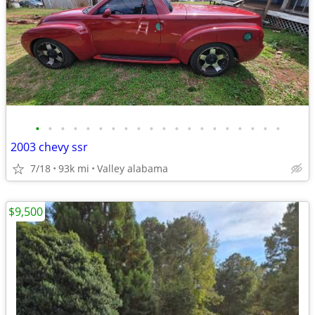
•
•
•
•
•
•
•
•
•
•
•
•
•
•
•
•
•
•
•
•
2003 chevy ssr
7/18
93k mi
Valley alabama
$9,500