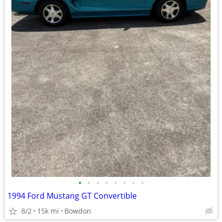
•
•
•
•
•
•
•
•
1994 Ford Mustang GT Convertible
8/2
15k mi
Bowdon