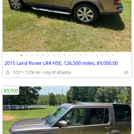
•
•
•
•
•
•
•
•
•
•
•
•
•
•
•
•
•
•
2015 Land Rover LR4 HSE; 126,500 miles; $9,000.00
7/27
127k mi
city of atlanta
$9,000