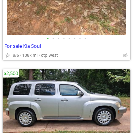
•
•
•
•
•
•
•
•
For sale Kia Soul
8/6
108k mi
otp west
$2,500