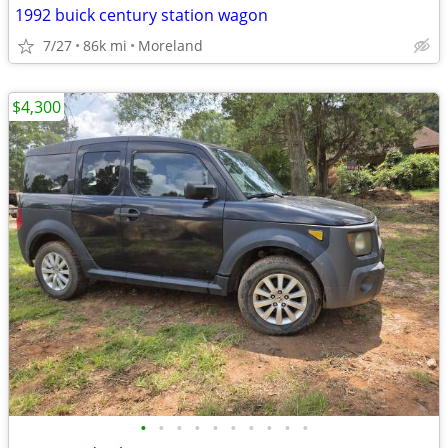
1992 buick century station wagon
7/27
86k mi
Moreland
$4,300
•
•
•
•
•
•
•
•
•
•