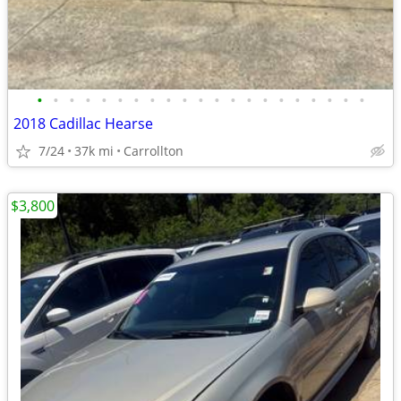
•
•
•
•
•
•
•
•
•
•
•
•
•
•
•
•
•
•
•
•
•
2018 Cadillac Hearse
7/24
37k mi
Carrollton
$3,800