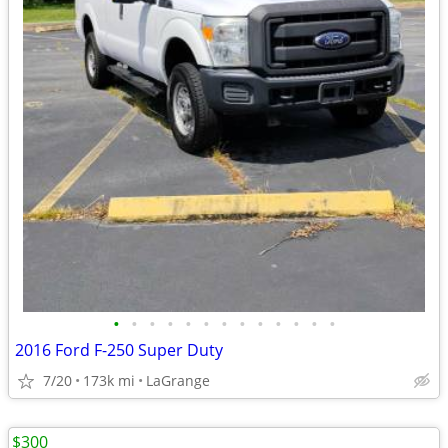
•
•
•
•
•
•
•
•
•
•
•
•
•
2016 Ford F-250 Super Duty
7/20
173k mi
LaGrange
$300