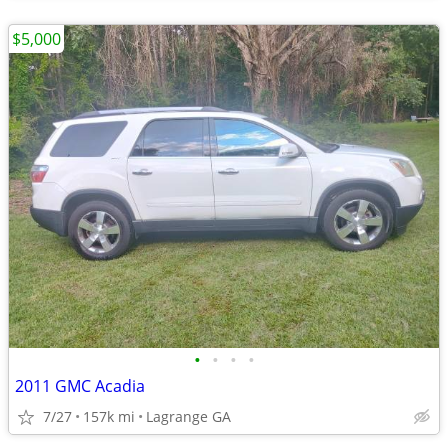
$5,000
•
•
•
•
2011 GMC Acadia
7/27
157k mi
Lagrange GA