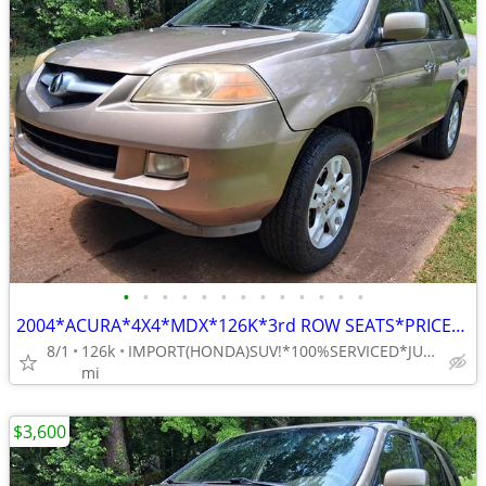
•
•
•
•
•
•
•
•
•
•
•
•
•
2004*ACURA*4X4*MDX*126K*3rd ROW SEATS*PRICED TO SELL FAST!!!ONLY $3600
8/1
126k
IMPORT(HONDA)SUV!*100%SERVICED*JUST N.OF 185/85CONNECTOR
mi
$3,600