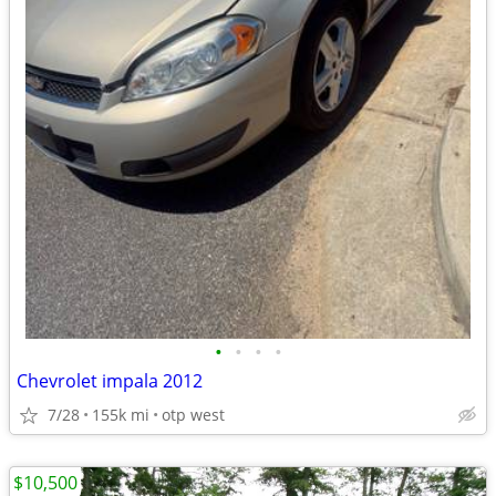
•
•
•
•
Chevrolet impala 2012
7/28
155k mi
otp west
$10,500