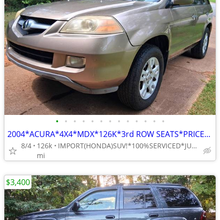
•
•
•
•
•
•
•
•
•
•
•
•
•
2004*ACURA*4X4*MDX*126K*3rd ROW SEATS*PRICED TO SELL FAST!!!ONLY $3600
8/4
126k
IMPORT(HONDA)SUV!*100%SERVICED*JUST N.OF 185/85CONNECTOR
mi
$3,400