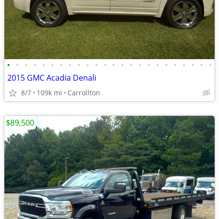
•
•
•
•
•
•
•
•
•
•
•
•
•
•
•
•
•
•
•
•
•
•
•
•
2015 GMC Acadia Denali
8/7
109k mi
Carrollton
$89,500