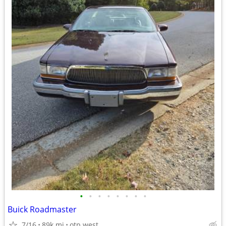
•
•
•
•
•
•
•
•
Buick Roadmaster
7/16
89k mi
otp west