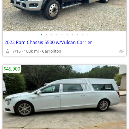
•
•
•
•
•
•
•
•
•
•
2023 Ram Chassis 5500 w/Vulcan Carrier
7/16
103k mi
Carrollton
$45,900