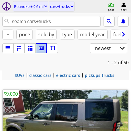
Roanoke ± 9.6 mi
cars+trucks
post
acct
+
price
sold by
type
model year
fuel
newest
1 - 2
of 60
SUVs
classic cars
electric cars
pickups-trucks
$9,000