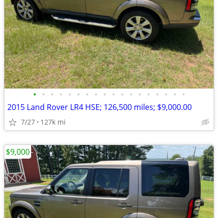
•
•
•
•
•
•
•
•
•
•
•
•
•
•
•
•
•
•
2015 Land Rover LR4 HSE; 126,500 miles; $9,000.00
7/27
127k mi
$9,000