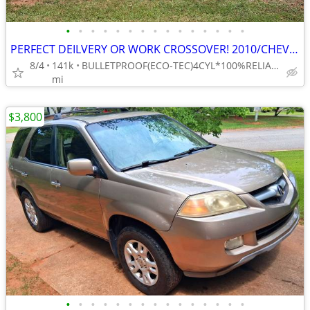
•
•
•
•
•
•
•
•
•
•
•
•
•
•
•
PERFECT DEILVERY OR WORK CROSSOVER! 2010/CHEVY/HHR/141kMILEAGE
8/4
141k
BULLETPROOF(ECO-TEC)4CYL*100%RELIABLE!*JUST S. OF CARROLLTON
mi
$3,800
•
•
•
•
•
•
•
•
•
•
•
•
•
•
•