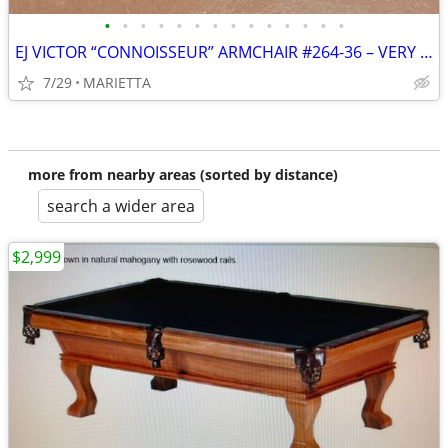
•
•
•
•
•
•
•
•
•
•
•
•
•
•
EJ VICTOR “CONNOISSEUR” ARMCHAIR #264-36 – VERY GOOD COND.,ORIG. OWNER
7/29
MARIETTA
more from nearby areas (sorted by distance)
search a wider area
$2,999