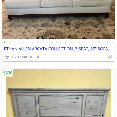
•
•
•
•
•
•
•
•
•
•
•
•
•
•
•
•
•
•
•
•
•
•
•
•
ETHAN ALLEN ARCATA COLLECTION, 3-SEAT, 87” SOFA, DESI PEARL, EX COND.
7/29
MARIETTA
$220