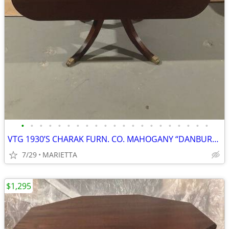
•
•
•
•
•
•
•
•
•
•
•
•
•
•
•
•
•
•
•
•
•
VTG 1930’S CHARAK FURN. CO. MAHOGANY “DANBURY” DROP LEAF TABLE
7/29
MARIETTA
$1,295