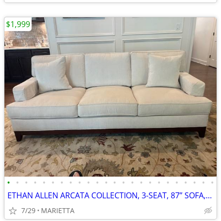
$1,999
•
•
•
•
•
•
•
•
•
•
•
•
•
•
•
•
•
•
•
•
•
•
•
•
ETHAN ALLEN ARCATA COLLECTION, 3-SEAT, 87” SOFA, DESI PEARL, EX COND.
7/29
MARIETTA