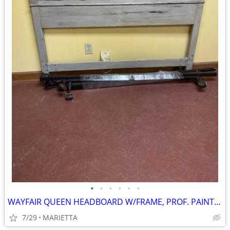
•
•
•
•
•
•
WAYFAIR QUEEN HEADBOARD W/FRAME, PROF. PAINTED IN "DISTRESSED FINISH"
7/29
MARIETTA