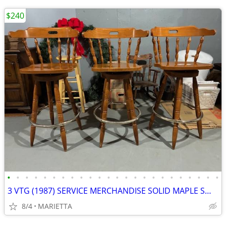
$240
•
•
•
•
•
•
•
•
•
•
•
•
•
•
•
•
•
•
•
•
•
•
•
•
3 VTG (1987) SERVICE MERCHANDISE SOLID MAPLE SWIVEL BAR STOOLS
8/4
MARIETTA