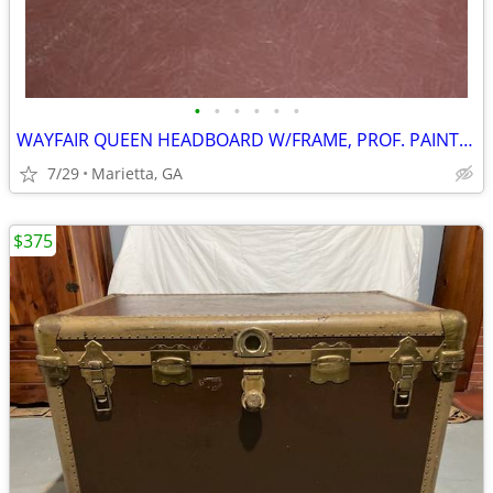
•
•
•
•
•
•
WAYFAIR QUEEN HEADBOARD W/FRAME, PROF. PAINTED IN "DISTRESSED FINISH"
7/29
Marietta, GA
$375