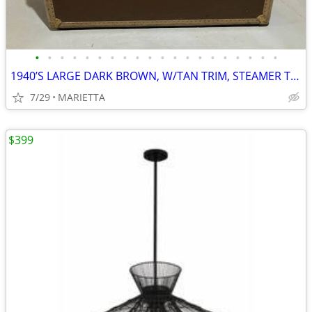
•
•
•
•
•
•
•
•
•
•
•
•
•
•
•
•
•
•
•
•
1940’S LARGE DARK BROWN, W/TAN TRIM, STEAMER TRUNK CHEST, FAMILY OWNER
7/29
MARIETTA
$399