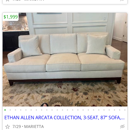
$1,999
•
•
•
•
•
•
•
•
•
•
•
•
•
•
•
•
•
•
•
•
•
•
•
•
ETHAN ALLEN ARCATA COLLECTION, 3-SEAT, 87” SOFA, DESI PEARL, EX COND.
7/29
MARIETTA