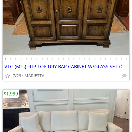
•
•
•
•
•
•
•
•
•
•
•
•
•
•
•
•
•
•
•
•
•
•
•
•
VTG (60’s) FLIP TOP DRY BAR CABINET W/GLASS SET /CASTERS / WINE RACK -
7/29
MARIETTA
$1,999