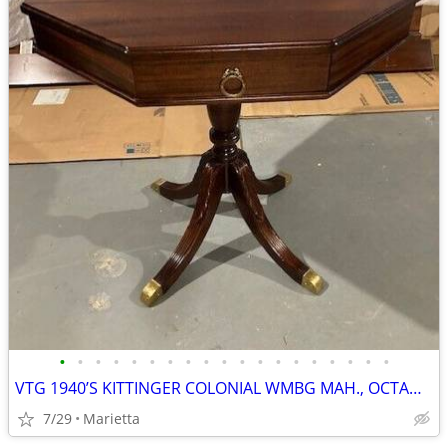
•
•
•
•
•
•
•
•
•
•
•
•
•
•
•
•
•
•
•
VTG 1940’S KITTINGER COLONIAL WMBG MAH., OCTAGONAL ACCENT TABLE
7/29
Marietta