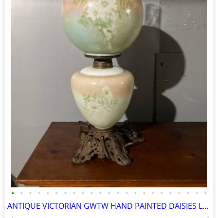
•
•
•
•
•
•
•
•
•
•
•
•
•
•
•
•
•
•
•
•
•
•
•
ANTIQUE VICTORIAN GWTW HAND PAINTED DAISIES LAMP, 9” GLOBE ORIG FAMILY