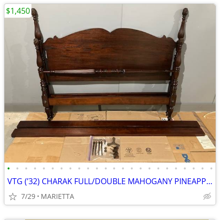
$1,450
•
•
•
•
•
•
•
•
•
•
•
•
•
•
•
•
•
•
•
•
•
•
•
•
VTG (’32) CHARAK FULL/DOUBLE MAHOGANY PINEAPPLE 4 POST BED EX. COND.
7/29
MARIETTA