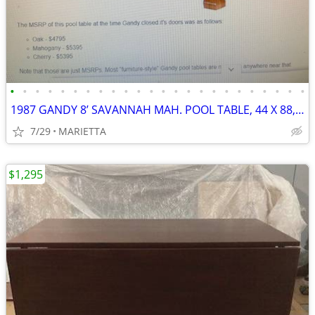
•
•
•
•
•
•
•
•
•
•
•
•
•
•
•
•
•
•
•
•
•
•
•
•
1987 GANDY 8’ SAVANNAH MAH. POOL TABLE, 44 X 88, 3 SLATES, ACC. PKG
7/29
MARIETTA
$1,295