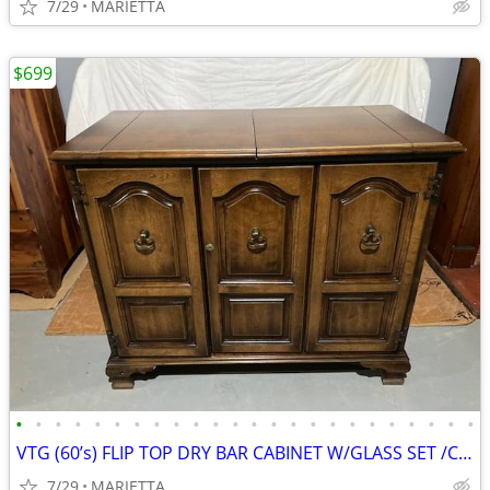
7/29
MARIETTA
$699
•
•
•
•
•
•
•
•
•
•
•
•
•
•
•
•
•
•
•
•
•
•
•
•
VTG (60’s) FLIP TOP DRY BAR CABINET W/GLASS SET /CASTERS / WINE RACK -
7/29
MARIETTA