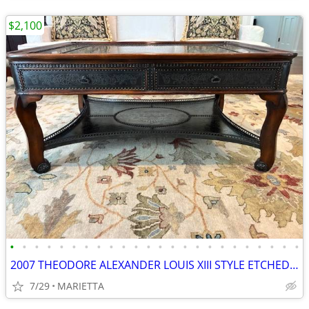
$2,100
•
•
•
•
•
•
•
•
•
•
•
•
•
•
•
•
•
•
•
•
•
•
•
•
2007 THEODORE ALEXANDER LOUIS XIII STYLE ETCHED BRASS COFFEE TABLE
7/29
MARIETTA