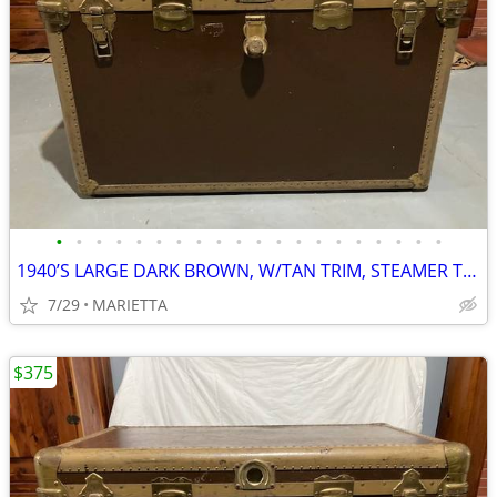
•
•
•
•
•
•
•
•
•
•
•
•
•
•
•
•
•
•
•
•
1940’S LARGE DARK BROWN, W/TAN TRIM, STEAMER TRUNK CHEST, FAMILY OWNER
7/29
MARIETTA
$375