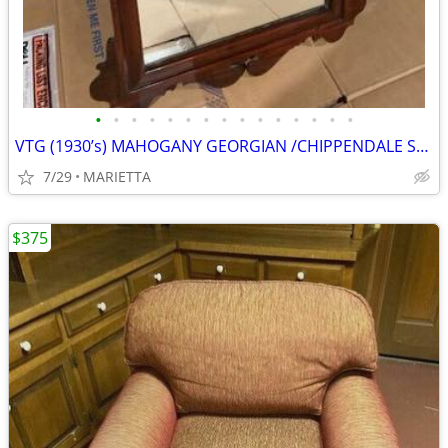
•
•
•
•
•
•
•
•
•
•
•
•
•
•
•
VTG (1930’s) MAHOGANY GEORGIAN /CHIPPENDALE STYLE WALL MIRROR
7/29
MARIETTA
$375