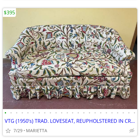
$395
•
•
•
•
•
•
•
•
•
•
•
•
•
•
•
•
•
•
•
•
•
•
•
•
VTG (1950’s) TRAD. LOVESEAT, REUPHOLSTERED IN CREWEL FABRIC, ORIG. FAM
7/29
MARIETTA