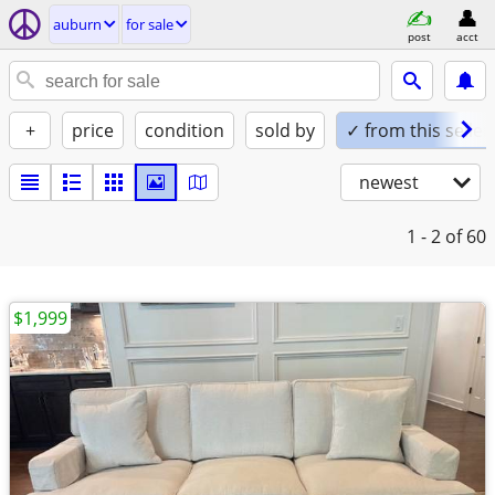
auburn
for sale
post
acct
+
price
condition
sold by
✓ from this seller
newest
1 - 2
of 60
$1,999