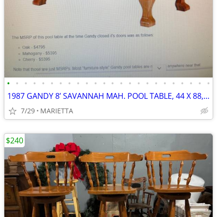
•
•
•
•
•
•
•
•
•
•
•
•
•
•
•
•
•
•
•
•
•
•
•
•
1987 GANDY 8’ SAVANNAH MAH. POOL TABLE, 44 X 88, 3 SLATES, ACC. PKG
7/29
MARIETTA
$240