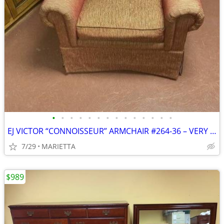
•
•
•
•
•
•
•
•
•
•
•
•
•
•
EJ VICTOR “CONNOISSEUR” ARMCHAIR #264-36 – VERY GOOD COND.,ORIG. OWNER
7/29
MARIETTA
$989