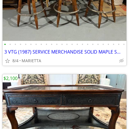
•
•
•
•
•
•
•
•
•
•
•
•
•
•
•
•
•
•
•
•
•
•
•
•
3 VTG (1987) SERVICE MERCHANDISE SOLID MAPLE SWIVEL BAR STOOLS
8/4
MARIETTA
$2,100