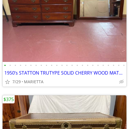
•
•
•
•
•
•
•
•
•
•
•
•
•
•
•
•
•
•
•
•
•
•
•
•
1950’s STATTON TRUTYPE SOLID CHERRY WOOD MATCHING SET- DRESSER MIRROR
7/29
MARIETTA
$375