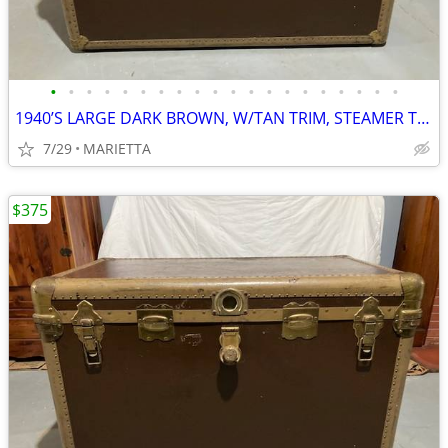
•
•
•
•
•
•
•
•
•
•
•
•
•
•
•
•
•
•
•
•
1940’S LARGE DARK BROWN, W/TAN TRIM, STEAMER TRUNK CHEST, FAMILY OWNER
7/29
MARIETTA
$375