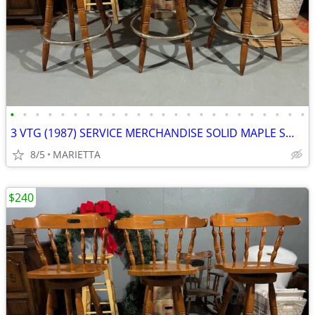
•
•
•
•
•
•
•
•
•
•
•
•
•
•
•
•
•
•
•
•
•
•
•
•
3 VTG (1987) SERVICE MERCHANDISE SOLID MAPLE SWIVEL BAR STOOLS
8/5
MARIETTA
$240