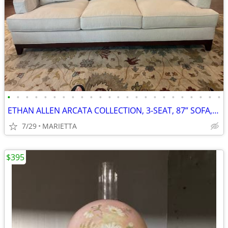
•
•
•
•
•
•
•
•
•
•
•
•
•
•
•
•
•
•
•
•
•
•
•
•
ETHAN ALLEN ARCATA COLLECTION, 3-SEAT, 87” SOFA, DESI PEARL, EX COND.
7/29
MARIETTA
$395