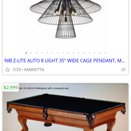
•
•
•
•
•
•
•
•
•
•
•
•
•
•
•
•
NIB Z-LITE ALITO 8 LIGHT 35” WIDE CAGE PENDANT, MODEL 6015-8MB BLK
7/29
MARIETTA
$2,999