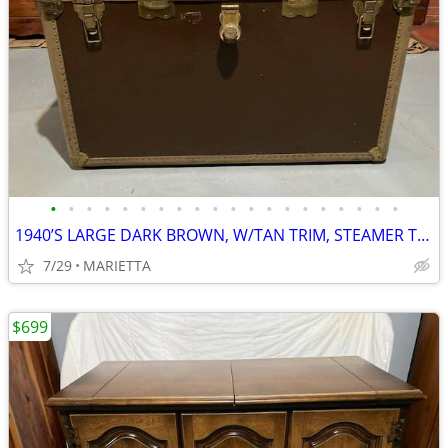
•
•
•
•
•
•
•
•
•
•
•
•
•
•
•
•
•
•
•
•
1940’S LARGE DARK BROWN, W/TAN TRIM, STEAMER TRUNK CHEST, FAMILY OWNER
7/29
MARIETTA
$699