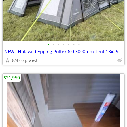
•
•
•
•
•
•
•
NEW!! Holawild Epping Poltek 6.0 3000mm Tent 13x25 feet
8/4
otp west
$21,950