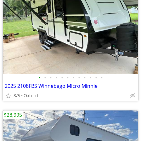
•
•
•
•
•
•
•
•
•
•
•
•
2025 2108FBS Winnebago Micro Minnie
8/5
Oxford
$28,995