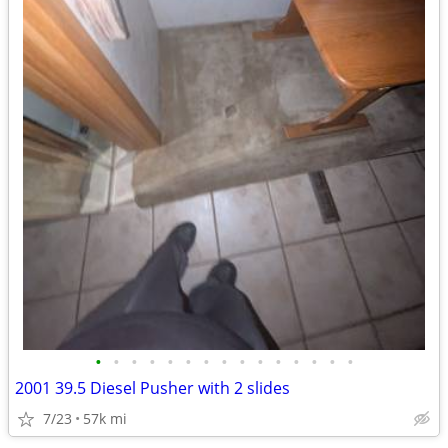
•
•
•
•
•
•
•
•
•
•
•
•
•
•
•
2001 39.5 Diesel Pusher with 2 slides
7/23
57k mi