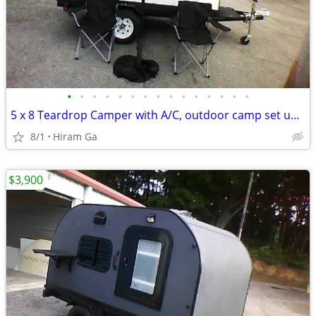
•
•
•
•
•
•
•
•
•
•
•
•
•
•
•
5 x 8 Teardrop Camper with A/C, outdoor camp set up package
8/1
Hiram Ga
$3,900