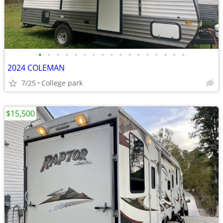
•
•
•
•
•
•
•
•
•
•
•
•
•
•
•
•
•
2024 COLEMAN
7/25
College park
$15,500