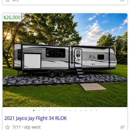
$26,000
•
•
•
•
•
•
•
•
•
•
•
•
•
2021 Jayco Jay Flight 34 RLOK
7/11
otp west