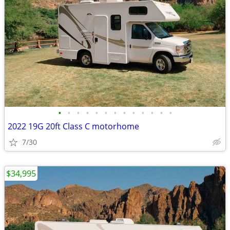
•
•
•
•
•
•
•
•
•
•
•
•
•
2022 19G 20ft Class C motorhome
7/30
$34,995