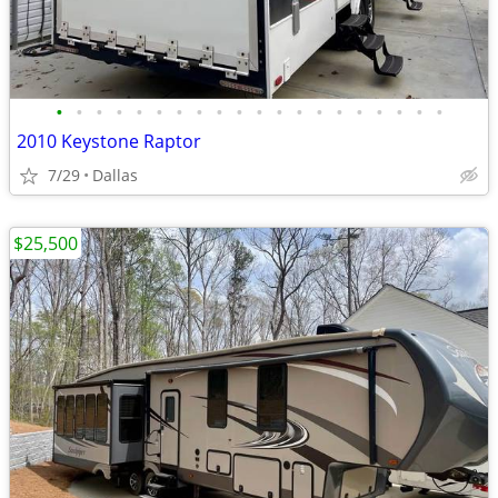
•
•
•
•
•
•
•
•
•
•
•
•
•
•
•
•
•
•
•
•
2010 Keystone Raptor
7/29
Dallas
$25,500