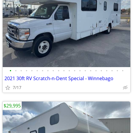
•
•
•
•
•
•
•
•
•
•
•
•
•
•
•
•
•
•
•
•
•
•
2021 30ft RV Scratch-n-Dent Special - Winnebago
7/17
$29,995