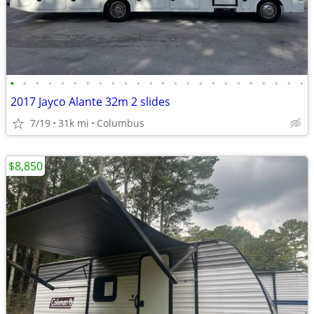
•
•
•
•
•
•
•
•
•
•
•
•
•
•
•
•
•
•
•
•
•
•
•
•
2017 Jayco Alante 32m 2 slides
7/19
31k mi
Columbus
$8,850