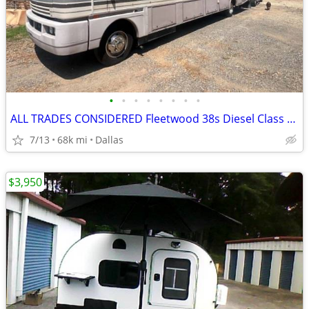
•
•
•
•
•
•
•
•
ALL TRADES CONSIDERED Fleetwood 38s Diesel Class A RV - MAKE OFFER
7/13
68k mi
Dallas
$3,950