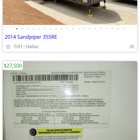
•
•
•
•
•
•
•
•
•
•
•
•
•
•
•
•
•
•
•
•
2014 Sandpiper 355RE
7/31
Dallas
$27,500