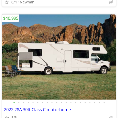
8/4
Newnan
$40,995
•
•
•
•
•
•
•
•
•
•
•
•
•
•
•
•
•
•
•
•
2022 28A 30ft Class C motorhome
8/3