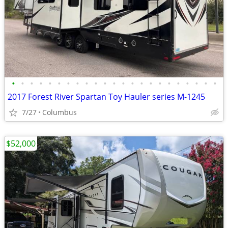
•
•
•
•
•
•
•
•
•
•
•
•
•
•
•
•
•
•
•
•
•
•
•
2017 Forest River Spartan Toy Hauler series M-1245
7/27
Columbus
$52,000