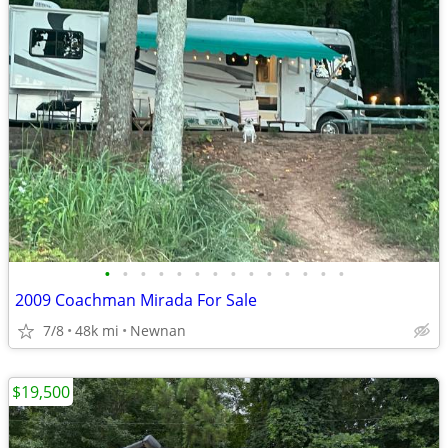
•
•
•
•
•
•
•
•
•
•
•
•
•
•
2009 Coachman Mirada For Sale
7/8
48k mi
Newnan
$19,500