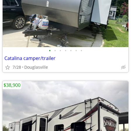
•
•
•
•
•
•
•
Catalina camper/trailer
7/28
Douglasville
$38,900