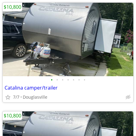
$10,800
•
•
•
•
•
•
•
Catalina camper/trailer
7/7
Douglasville
$10,800