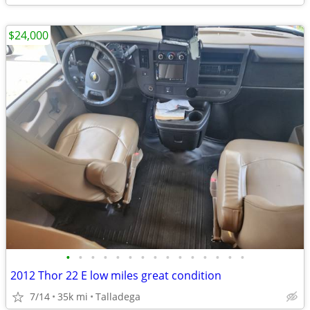
$24,000
•
•
•
•
•
•
•
•
•
•
•
•
•
•
•
2012 Thor 22 E low miles great condition
7/14
35k mi
Talladega