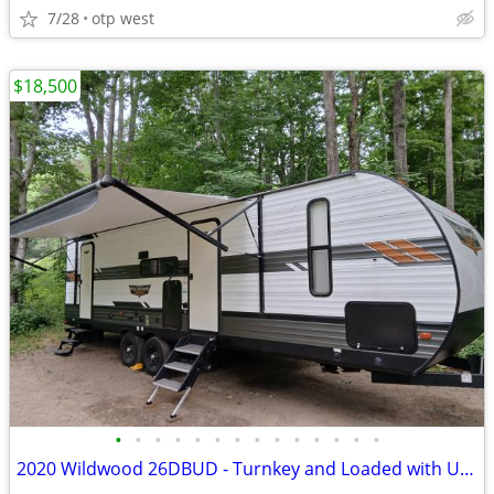
7/28
otp west
$18,500
•
•
•
•
•
•
•
•
•
•
•
•
•
•
2020 Wildwood 26DBUD - Turnkey and Loaded with Upgrades!