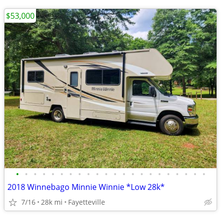
$53,000
•
•
•
•
•
•
•
•
•
•
•
•
•
•
•
•
•
•
•
•
•
•
2018 Winnebago Minnie Winnie *Low 28k*
7/16
28k mi
Fayetteville