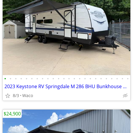
•
•
•
•
•
•
•
•
•
•
•
•
•
•
•
•
•
•
•
•
•
•
•
•
2023 Keystone RV Springdale M 286 BHU Bunkhouse Camper!
8/3
Waco
$24,900