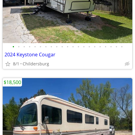
•
•
•
•
•
•
•
•
•
•
•
•
•
•
•
•
•
•
•
•
•
2024 Keystone Cougar
8/1
Childersburg
$18,500