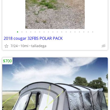
•
•
•
•
•
•
•
•
•
•
•
•
•
•
•
•
•
•
2018 cougar 32FBS POLAR PACK
7/24
10mi
talladega
$700