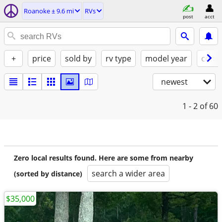
Roanoke ± 9.6 mi
RVs
post
acct
+
price
sold by
rv type
model year
condi
newest
1 - 2
of 60
Zero local results found. Here are some from nearby
search a wider area
(sorted by distance)
$35,000