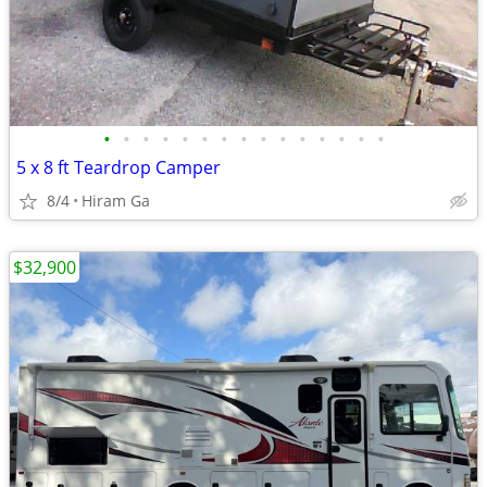
•
•
•
•
•
•
•
•
•
•
•
•
•
•
•
5 x 8 ft Teardrop Camper
8/4
Hiram Ga
$32,900