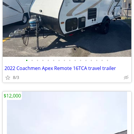
•
•
•
•
•
•
•
•
•
•
•
•
•
•
•
•
2022 Coachmen Apex Remote 16TCA travel trailer
8/3
$12,000