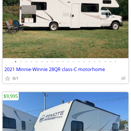
•
•
•
•
•
•
•
•
•
•
•
•
•
•
•
•
•
•
•
•
2021 Minnie-Winnie 28QR class-C motorhome
8/1
$9,995