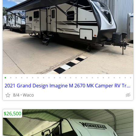
•
•
•
•
•
•
•
•
•
•
•
•
•
•
•
•
•
•
•
•
•
•
•
•
2021 Grand Design Imagine M 2670 MK Camper RV Travel Trailer!
8/4
Waco
$26,500