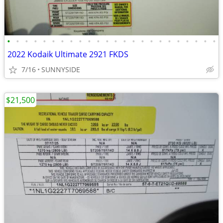
•
•
•
•
•
•
•
•
•
•
•
•
•
•
•
•
•
•
•
•
•
•
•
•
2022 Kodaik Ultimate 2921 FKDS
7/16
SUNNYSIDE
$21,500