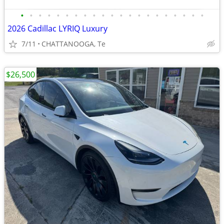
•
•
•
•
•
•
•
•
•
•
•
•
•
•
•
•
•
•
•
•
•
2026 Cadillac LYRIQ Luxury
7/11
CHATTANOOGA, Te
$26,500