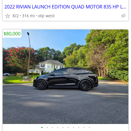
2022 RIVIAN LAUNCH EDITION QUAD MOTOR 835 HP LARGE BATTERY
8/2
31k mi
otp west
$80,000
•
•
•
•
•
•
•
•
•
•