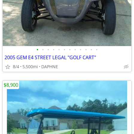
•
•
•
•
•
•
•
•
•
•
•
•
2005 GEM E4 STREET LEGAL "GOLF CART"
8/4
5,500mi
DAPHNE
$8,900