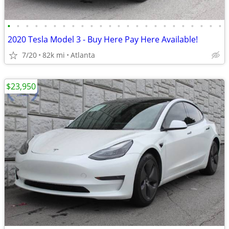
•
•
•
•
•
•
•
•
•
•
•
•
•
•
•
•
•
•
•
•
•
•
•
•
2020 Tesla Model 3 - Buy Here Pay Here Available!
7/20
82k mi
Atlanta
$23,950