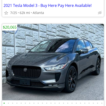
2021 Tesla Model 3 - Buy Here Pay Here Available!
7/25
62k mi
Atlanta
$20,065
•
•
•
•
•
•
•
•
•
•
•
•
•
•
•
•
•
•
•
•
•
•
•
•