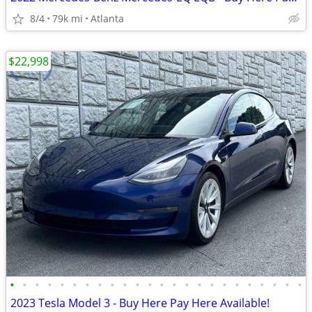
8/4
79k mi
Atlanta
$22,998
•
•
•
•
•
•
•
•
•
•
•
•
•
•
•
•
•
•
•
•
•
•
•
•
2023 Tesla Model 3 - Buy Here Pay Here Available!