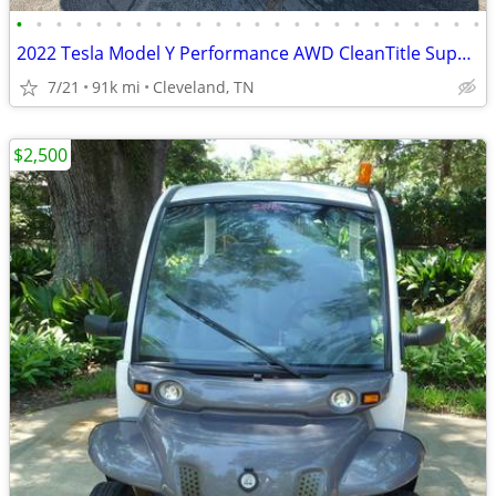
•
•
•
•
•
•
•
•
•
•
•
•
•
•
•
•
•
•
•
•
•
•
•
•
2022 Tesla Model Y Performance AWD CleanTitle Super Fast Self Driving
7/21
91k mi
Cleveland, TN
$2,500