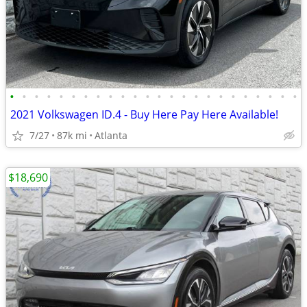
•
•
•
•
•
•
•
•
•
•
•
•
•
•
•
•
•
•
•
•
•
•
•
•
2021 Volkswagen ID.4 - Buy Here Pay Here Available!
7/27
87k mi
Atlanta
$18,690