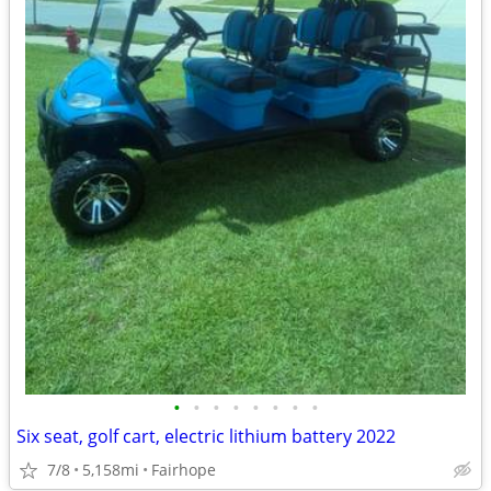
•
•
•
•
•
•
•
•
Six seat, golf cart, electric lithium battery 2022
7/8
5,158mi
Fairhope