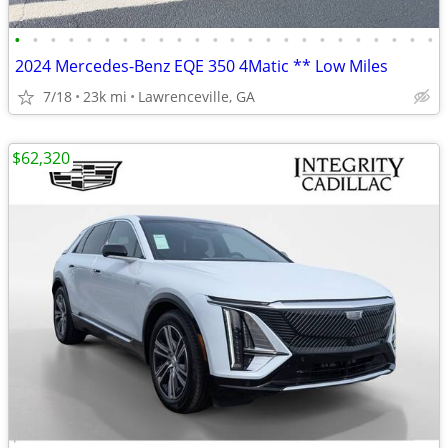
•
•
•
•
•
•
•
•
•
•
•
•
•
•
•
•
•
•
•
•
•
•
•
•
2024 Mercedes-Benz EQE 350 4Matic ** Low Miles
7/18
23k mi
Lawrenceville, GA
$62,320