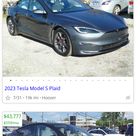
•
•
•
•
•
•
•
•
•
•
•
•
•
•
•
•
•
•
•
•
•
•
2023 Tesla Model S Plaid
7/31
19k mi
Hoover
$43,777
$559/mo