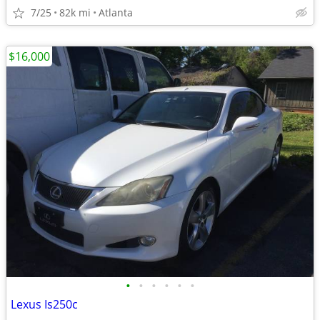
7/25
82k mi
Atlanta
$16,000
•
•
•
•
•
•
Lexus Is250c