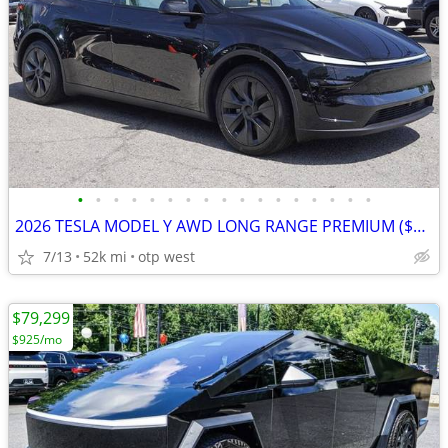
•
•
•
•
•
•
•
•
•
•
•
•
•
•
•
•
•
2026 TESLA MODEL Y AWD LONG RANGE PREMIUM ($559 PER MONTH)
7/13
52k mi
otp west
$79,299
$925/mo