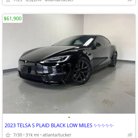
$61,900
•
2023 TELSA S PLAID BLACK LOW MILES ✨✨✨✨✨
7/30
31k mi
atlanta/tucker