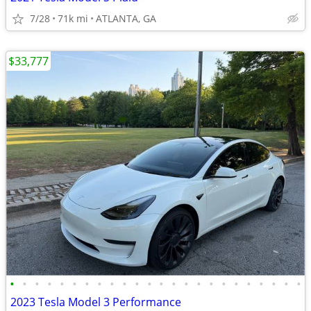
7/28
71k mi
ATLANTA, GA
$33,777
•
•
•
•
•
•
•
•
•
•
•
•
•
•
•
•
•
•
•
•
•
•
•
•
2023 Tesla Model 3 Performance