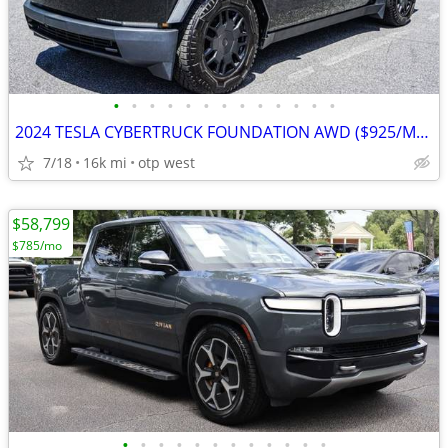
•
•
•
•
•
•
•
•
•
•
•
•
•
2024 TESLA CYBERTRUCK FOUNDATION AWD ($925/MO.)
7/18
16k mi
otp west
$58,799
$785/mo
•
•
•
•
•
•
•
•
•
•
•
•