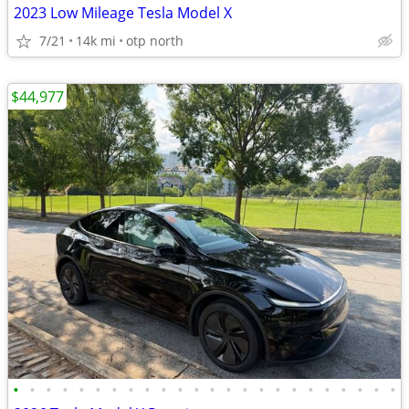
2023 Low Mileage Tesla Model X
7/21
14k mi
otp north
$44,977
•
•
•
•
•
•
•
•
•
•
•
•
•
•
•
•
•
•
•
•
•
•
•
•