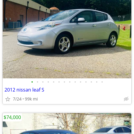
•
•
•
•
•
•
•
•
•
•
•
•
•
•
2012 nissan leaf S
7/24
99k mi
$74,000