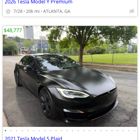
2026 Tesla Model Y Premium
7/28
20k mi
ATLANTA, GA
$48,777
•
•
•
•
•
•
•
•
•
•
•
•
•
•
•
•
•
•
•
•
•
•
•
•
2021 Tesla Model S Plaid