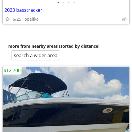
•
•
•
•
2023 basstracker
6/25
opelika
more from nearby areas (sorted by distance)
search a wider area
$12,700