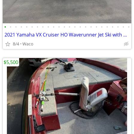
•
•
•
•
•
•
•
•
•
•
•
•
•
•
•
•
•
•
•
•
•
•
•
•
2021 Yamaha VX Cruiser HO Waverunner Jet Ski with Audio! 25 hours!
8/4
Waco
$5,500