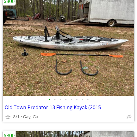
$800
•
•
•
•
•
•
•
•
Old Town Predator 13 Fishing Kayak (2015
8/1
Gay, Ga
$800