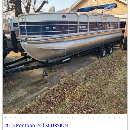
•
•
•
•
•
•
•
•
•
•
•
•
•
•
•
•
•
•
•
•
•
•
•
•
2015 Pontoon 24 f XCURSION