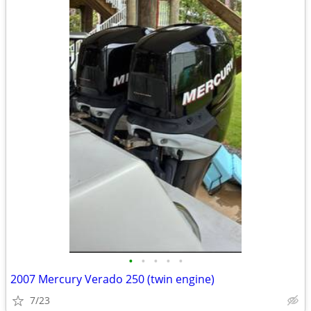
•
•
•
•
•
2007 Mercury Verado 250 (twin engine)
7/23