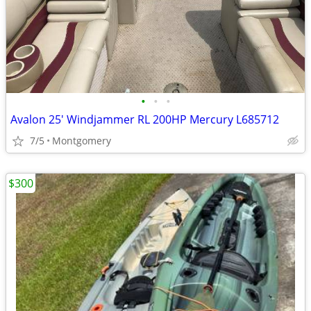
•
•
•
Avalon 25' Windjammer RL 200HP Mercury L685712
7/5
Montgomery
$300