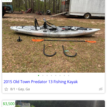
•
•
•
•
•
•
•
•
2015 Old Town Predator 13 Fishing Kayak
8/1
Gay, Ga
$3,500