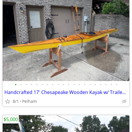
•
•
•
•
•
•
•
•
•
•
•
•
•
•
•
•
•
•
•
•
Handcrafted 17' Chesapeake Wooden Kayak w/ Trailer, Stands & Paddles
8/1
Pelham
$5,000