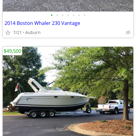
•
•
•
•
•
•
•
2014 Boston Whaler 230 Vantage
7/21
Auburn
$49,500