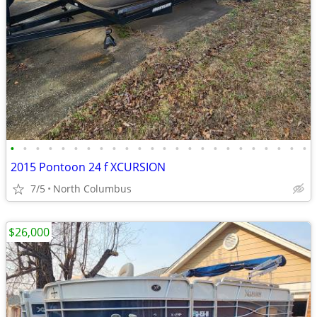
•
•
•
•
•
•
•
•
•
•
•
•
•
•
•
•
•
•
•
•
•
•
•
•
2015 Pontoon 24 f XCURSION
7/5
North Columbus
$26,000