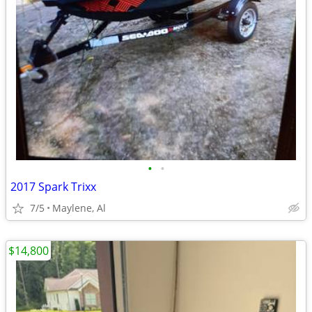
•
•
2017 Spark Trixx
7/5
Maylene, Al
$14,800