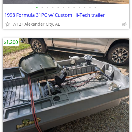
•
•
•
•
•
•
•
•
•
•
•
•
1998 Formula 31PC w/ Custom Hi-Tech trailer
7/12
Alexander City, AL
$1,200