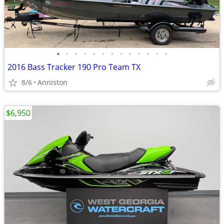
•
•
•
•
•
•
•
•
•
•
•
•
•
2016 Bass Tracker 190 Pro Team TX
8/6
Anniston
$6,950