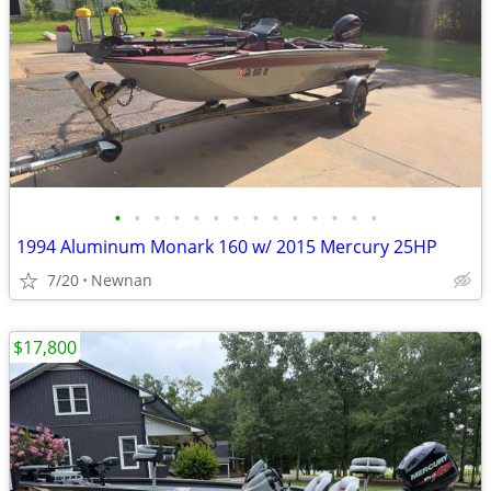
•
•
•
•
•
•
•
•
•
•
•
•
•
•
1994 Aluminum Monark 160 w/ 2015 Mercury 25HP
7/20
Newnan
$17,800