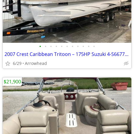
•
•
•
•
•
•
•
•
•
•
•
2007 Crest Caribbean Tritoon – 175HP Suzuki 4-S667712
6/29
Arrowhead
$21,900