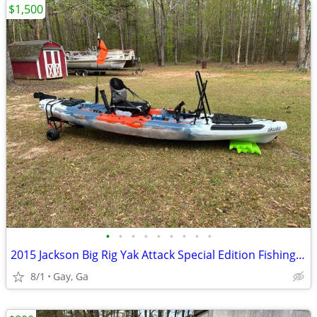
$1,500
•
•
•
•
•
•
•
•
•
2015 Jackson Big Rig Yak Attack Special Edition Fishing Kayak
8/1
Gay, Ga