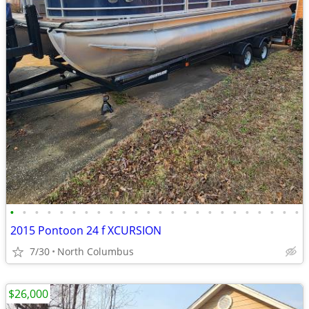
•
•
•
•
•
•
•
•
•
•
•
•
•
•
•
•
•
•
•
•
•
•
•
•
2015 Pontoon 24 f XCURSION
7/30
North Columbus
$26,000