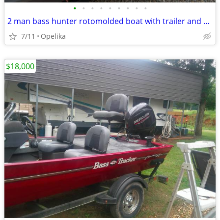
•
•
•
•
•
•
•
•
•
2 man bass hunter rotomolded boat with trailer and accessories
7/11
Opelika
$18,000