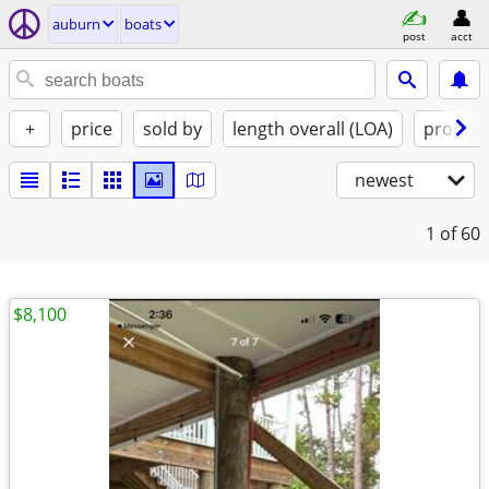
auburn
boats
post
acct
+
price
sold by
length overall (LOA)
propuls
newest
1
of 60
$8,100