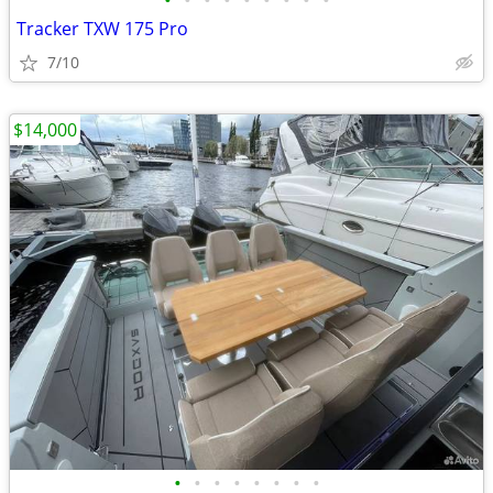
•
•
•
•
•
•
•
•
•
Tracker TXW 175 Pro
7/10
$14,000
•
•
•
•
•
•
•
•