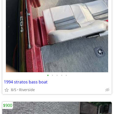
•
•
•
•
•
1994 stratos bass boat
8/5
Riverside
$900