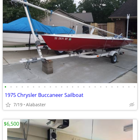
•
•
•
•
•
•
•
•
•
•
•
•
•
•
•
•
•
•
•
•
•
•
•
•
1975 Chrysler Buccaneer Sailboat
7/19
Alabaster
$6,500