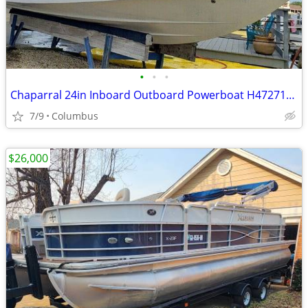
•
•
•
Chaparral 24in Inboard Outboard Powerboat H4727122
7/9
Columbus
$26,000