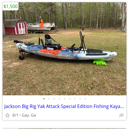
$1,500
•
•
•
•
•
•
•
•
•
Jackson Big Rig Yak Attack Special Edition Fishing Kayak (2015)
8/1
Gay, Ga