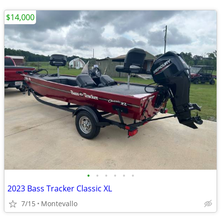
$14,000
•
•
•
•
•
•
2023 Bass Tracker Classic XL
7/15
Montevallo