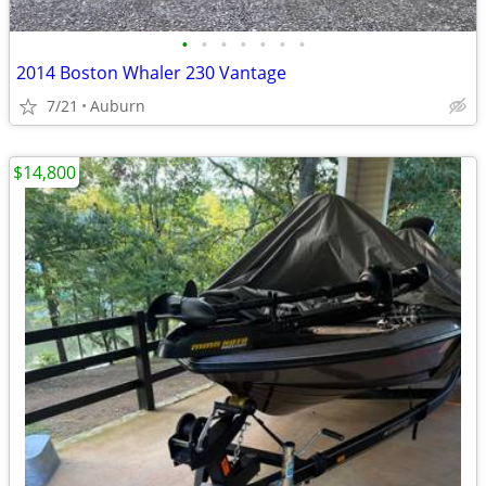
•
•
•
•
•
•
•
2014 Boston Whaler 230 Vantage
7/21
Auburn
$14,800