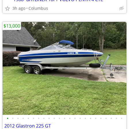
3h ago
Columbus
$13,000
•
•
•
•
•
•
•
•
•
•
•
•
•
•
•
•
•
•
•
•
•
•
•
2012 Glastron 225 GT