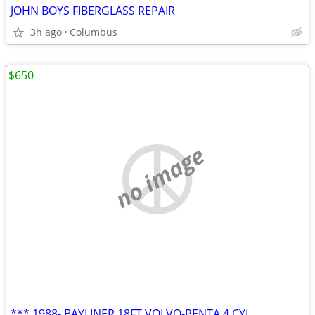
JOHN BOYS FIBERGLASS REPAIR
3h ago
Columbus
$650
no image
*** 1988- BAYLINER 18FT VOLVO-PENTA 4 CYL