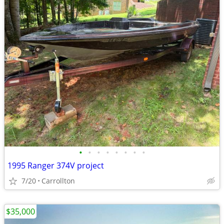
•
•
•
•
•
•
•
•
1995 Ranger 374V project
7/20
Carrollton
$35,000