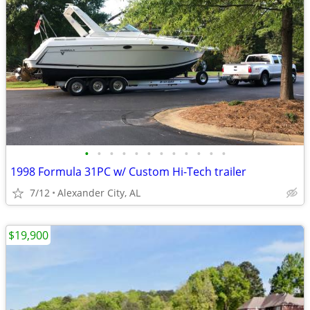
•
•
•
•
•
•
•
•
•
•
•
•
1998 Formula 31PC w/ Custom Hi-Tech trailer
7/12
Alexander City, AL
$19,900