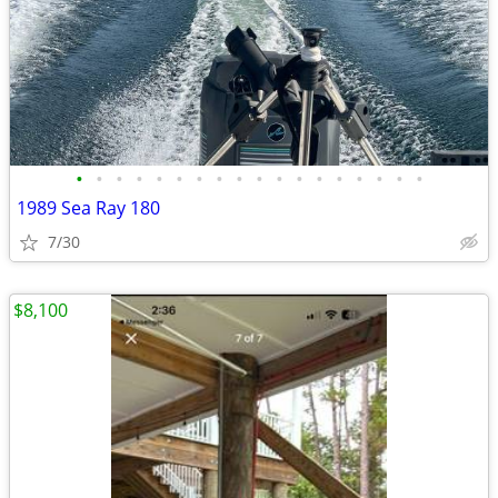
•
•
•
•
•
•
•
•
•
•
•
•
•
•
•
•
•
•
1989 Sea Ray 180
7/30
$8,100