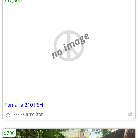
$47,500
no image
Yamaha 210 FSH
7/2
Carrollton
$700