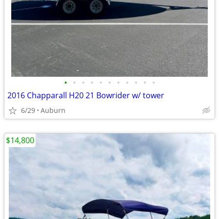
•
•
•
•
•
•
•
•
•
•
•
2016 Chapparall H20 21 Bowrider w/ tower
6/29
Auburn
$14,800