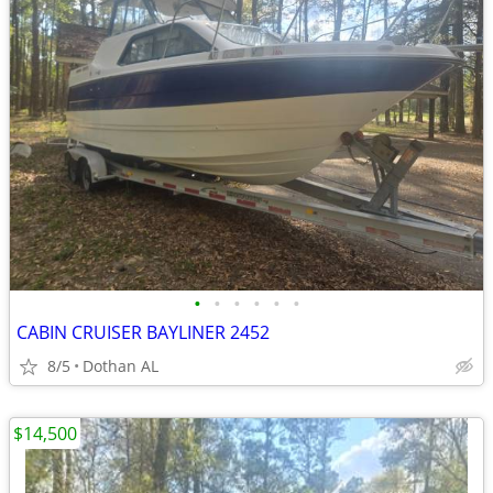
•
•
•
•
•
•
CABIN CRUISER BAYLINER 2452
8/5
Dothan AL
$14,500