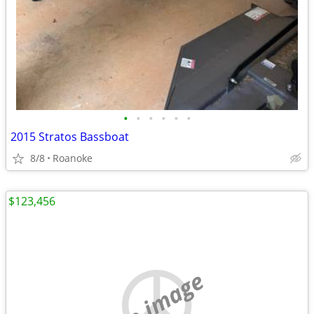
•
•
•
•
•
•
2015 Stratos Bassboat
8/8
Roanoke
$123,456
no image