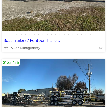
•
•
•
•
•
•
•
•
•
•
•
•
•
•
•
•
•
•
Boat Trailers / Pontoon Trailers
7/22
Montgomery
$123,456