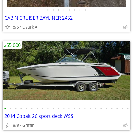
•
•
•
•
•
•
•
•
CABIN CRUISER BAYLINER 2452
8/5
Ozark,Al
$65,000
•
•
•
•
•
•
•
•
•
•
•
•
•
•
•
•
•
•
•
•
•
•
•
•
2014 Cobalt 26 sport deck WSS
8/8
Griffin