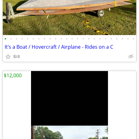
•
•
•
•
•
•
•
•
•
•
•
•
•
•
•
•
•
•
•
•
•
•
•
•
It’s a Boat / Hovercraft / Airplane - Rides on a C
8/4
$12,000