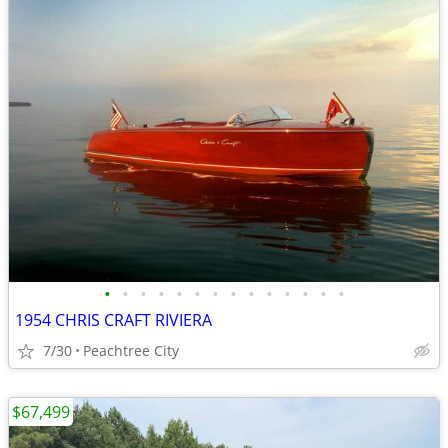
•
•
•
•
•
•
•
•
•
•
•
•
•
•
1954 CHRIS CRAFT RIVIERA
7/30
Peachtree City
$67,499