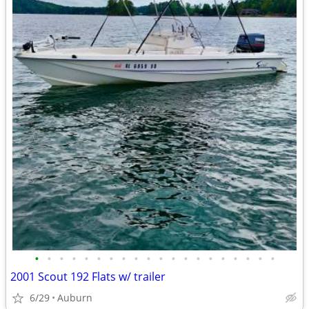
•
•
•
•
•
•
•
•
•
•
•
•
•
•
•
•
•
•
•
•
2001 Scout 192 Flats w/ trailer
6/29
Auburn