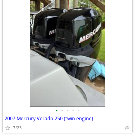
•
•
•
•
•
2007 Mercury Verado 250 (twin engine)
7/23