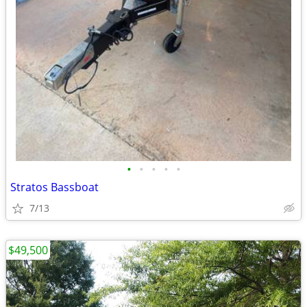
•
•
•
•
•
Stratos Bassboat
7/13
$49,500