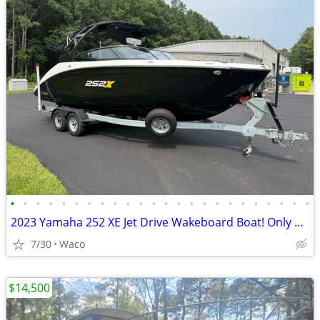
•
•
•
•
•
•
•
•
•
•
•
•
•
•
•
•
•
•
•
•
•
•
•
•
2023 Yamaha 252 XE Jet Drive Wakeboard Boat! Only 23 hours!
7/30
Waco
$14,500