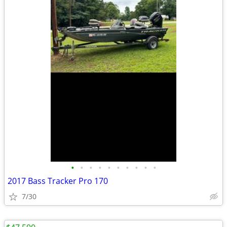
•
•
•
•
•
•
•
•
•
•
2017 Bass Tracker Pro 170
7/30