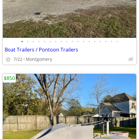
•
•
•
•
•
•
•
•
•
•
•
•
•
•
•
•
•
•
Boat Trailers / Pontoon Trailers
7/22
Montgomery
$850