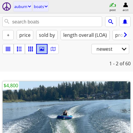
auburn
boats
post
acct
+
price
sold by
length overall (LOA)
propuls
newest
1 - 2
of 60
$4,800