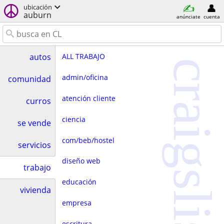
ubicación
auburn
anúnciate
cuenta
ALL TRABAJO
autos
craigslist
admin/oficina
comunidad
atención cliente
curros
ciencia
se vende
com/beb/hostel
servicios
diseño web
trabajo
educación
vivienda
empresa
escritura